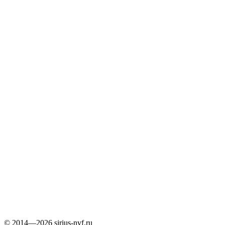
© 2014—2026 sirius-nvf.ru